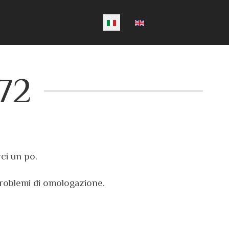
Seleziona la tua lingua
972
ci un po.
problemi di omologazione.