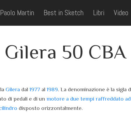
Paolo Martin
Best in Sketch
Libri
Video
Gilera 50 CBA
lla
Gilera
dal
1977
al
1989
. La denominazione è la sigla 
ato di pedali e di un
motore a due tempi
raffreddato ad
cilindro
disposto orizzontalmente.