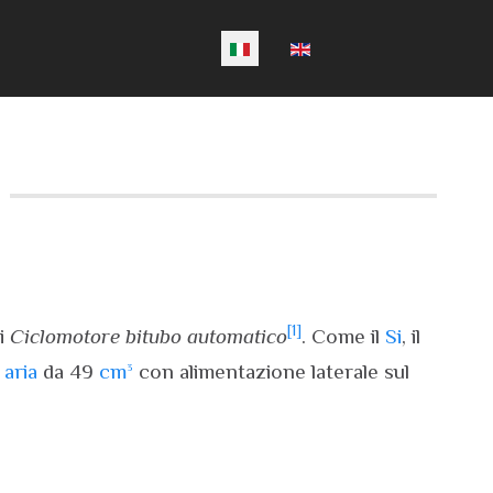
Seleziona la tua lingua
[1]
di
Ciclomotore bitubo automatico
. Come il
Si
, il
 aria
da 49
cm³
con alimentazione laterale sul