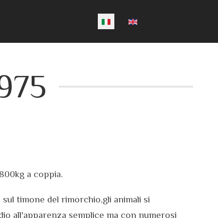
Seleziona la tua lingua
975
 800kg a coppia.
ul timone del rimorchio,gli animali si
udio all'apparenza semplice ma con numerosi