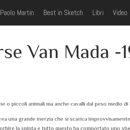
Paolo Martin
Best in Sketch
Libri
Video
rse Van Mada -1
e o piccoli animali ma anche cavalli dal peso medio di
crea una grande inerzia che si scarica improvvisamente s
sorbire la spinta e tutto questo ha comportato uno st