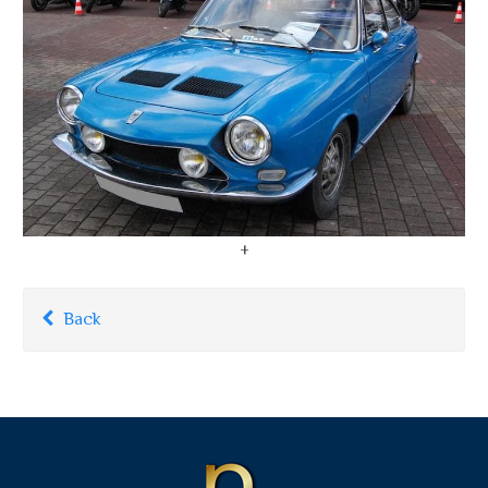
+
Back